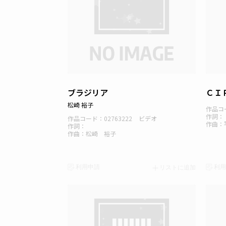
ブラジリア
ＣＩ
松崎 裕子
作品コー
作詞：
作品コード：02763222
ビデオ
作曲：
作詞：
作曲：松崎 裕子
利用申請
利
リストに
追加