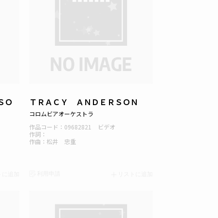
ＳＯ
ＴＲＡＣＹ ＡＮＤＥＲＳＯＮ
コロムビアオーケストラ
作品コード：09682821
ビデオ
作詞：
作曲：松井 忠重
利用申請
トに
追加
リストに
追加