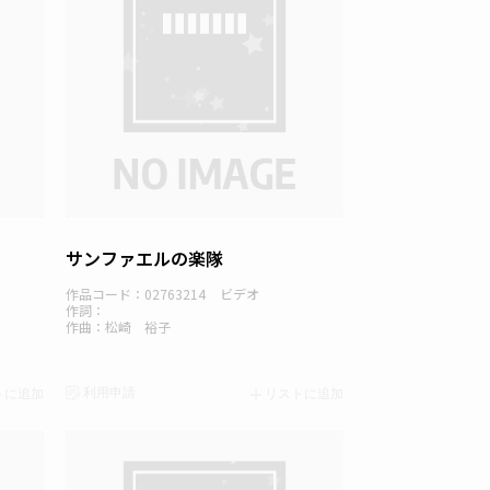
サンファエルの楽隊
作品コード：02763214
ビデオ
作詞：
作曲：松崎 裕子
利用申請
トに
追加
リストに
追加