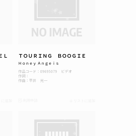
ＥＬ
ＴＯＵＲＩＮＧ ＢＯＯＧＩＥ
Ｈｏｎｅｙ Ａｎｇｅｉｓ
作品コード：09695079
ビデオ
作詞：
作曲：平井 光一
利用申請
トに
追加
リストに
追加