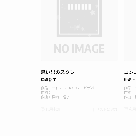
思い出のスクレ
コン
松崎 裕子
松崎 
作品コード：02763192
ビデオ
作品コー
作詞：
作詞：
作曲：松崎 裕子
作曲：
利用申請
利
リストに
追加