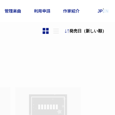
管理楽曲
利用申請
作家紹介
JP
EN
発売日（新しい順）