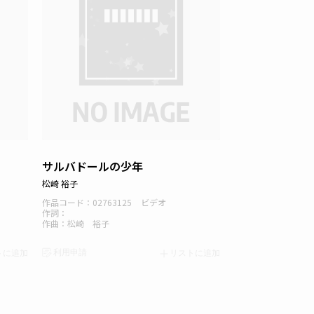
サルバドールの少年
松崎 裕子
作品コード：02763125
ビデオ
作詞：
作曲：松崎 裕子
利用申請
トに
追加
リストに
追加