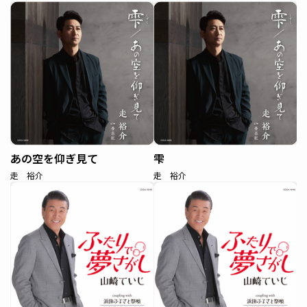
あの空を仰ぎ見て
雫
走 裕介
走 裕介