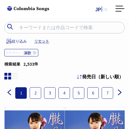
JP
EN
リセット
絞り込み
演歌
カテゴリー:
検索結果
2,533件
発売日（新しい順）
1
2
3
4
5
6
7
8