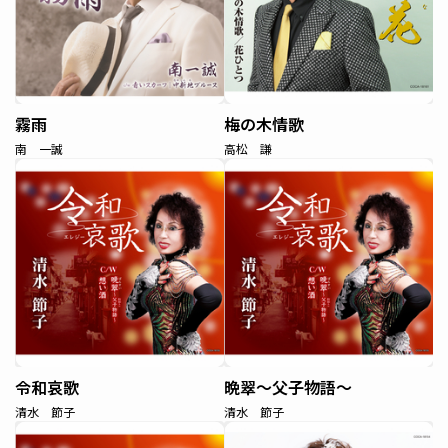
霧雨
梅の木情歌
南 一誠
高松 謙
令和哀歌
晩翠～父子物語～
清水 節子
清水 節子