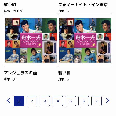
紅小町
フォギーナイト・イン東京
結城 さおり
舟木一夫
アンジェラスの鐘
若い夜
舟木一夫
舟木一夫
1
2
3
4
5
6
7
8