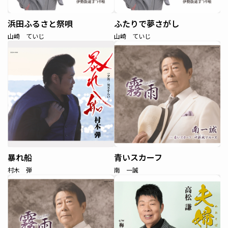
浜田ふるさと祭唄
ふたりで夢さがし
山崎 ていじ
山崎 ていじ
暴れ船
青いスカーフ
村木 弾
南 一誠