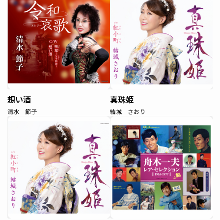
想い酒
真珠姫
清水 節子
結城 さおり