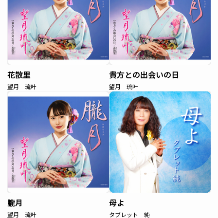
花散里
貴方との出会いの日
望月 琉叶
望月 琉叶
朧月
母よ
望月 琉叶
タブレット 純